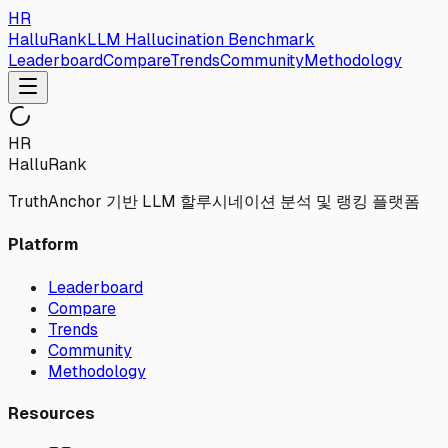
HR
HalluRank
LLM Hallucination Benchmark
Leaderboard
Compare
Trends
Community
Methodology
HR
HalluRank
TruthAnchor 기반 LLM 할루시네이션 분석 및 랭킹 플랫폼
Platform
Leaderboard
Compare
Trends
Community
Methodology
Resources