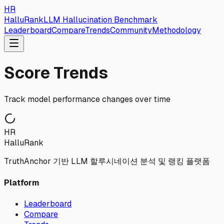
HR
HalluRank
LLM Hallucination Benchmark
Leaderboard
Compare
Trends
Community
Methodology
Score Trends
Track model performance changes over time
HR
HalluRank
TruthAnchor 기반 LLM 할루시네이션 분석 및 랭킹 플랫폼
Platform
Leaderboard
Compare